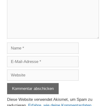
Name
E-
Mail-
Adresse
Website
Diese Website verwendet Akismet, um Spam zu
reduzieren.
Erfahre, wie deine Kommentardaten