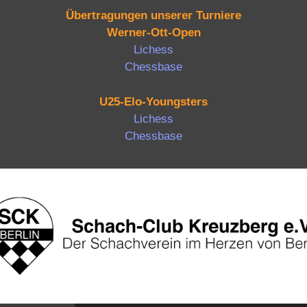
Übertragungen unserer Turniere
Werner-Ott-Open
Lichess
Chessbase
U25-Elo-Youngsters
Lichess
Chessbase