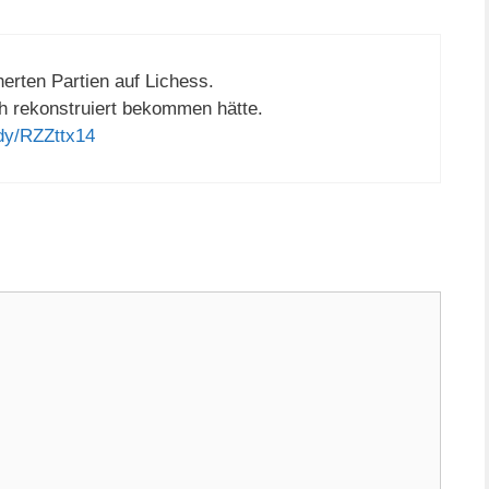
rten Partien auf Lichess.
och rekonstruiert bekommen hätte.
udy/RZZttx14