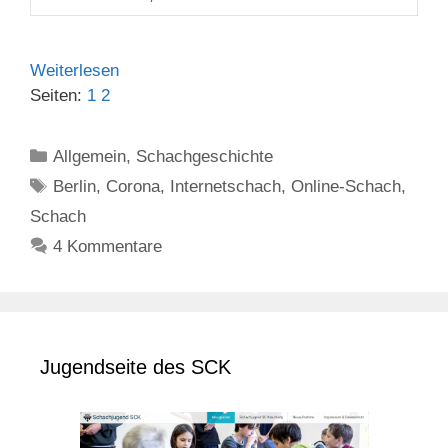
Weiterlesen
Seiten:
1
2
Kategorien
Allgemein
,
Schachgeschichte
Schlagwörter
Berlin
,
Corona
,
Internetschach
,
Online-Schach
,
Schach
4 Kommentare
Jugendseite des SCK