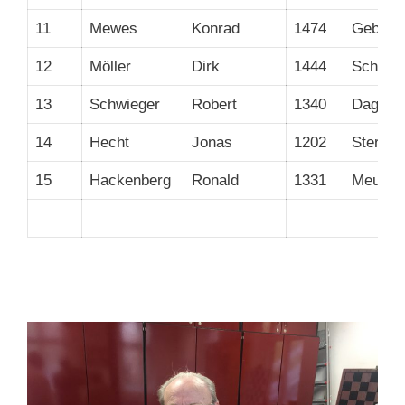
11
Mewes
Konrad
1474
Gebigk
12
Möller
Dirk
1444
Scheik
13
Schwieger
Robert
1340
Dagistin
14
Hecht
Jonas
1202
Sternbe
15
Hackenberg
Ronald
1331
Meuslin