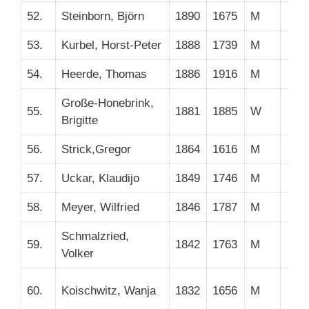
52.
Steinborn, Björn
1890
1675
M
53.
Kurbel, Horst-Peter
1888
1739
M
54.
Heerde, Thomas
1886
1916
M
Große-Honebrink,
55.
1881
1885
W
Brigitte
56.
Strick,Gregor
1864
1616
M
57.
Uckar, Klaudijo
1849
1746
M
58.
Meyer, Wilfried
1846
1787
M
Schmalzried,
59.
1842
1763
M
Volker
60.
Koischwitz, Wanja
1832
1656
M