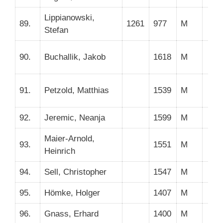
Lippianowski,
89.
1261
977
M
Stefan
90.
Buchallik, Jakob
1618
M
91.
Petzold, Matthias
1539
M
92.
Jeremic, Neanja
1599
M
Maier-Arnold,
93.
1551
M
Heinrich
94.
Sell, Christopher
1547
M
95.
Hömke, Holger
1407
M
96.
Gnass, Erhard
1400
M