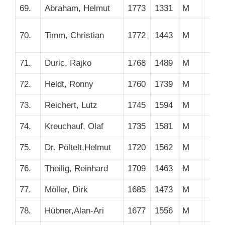
69.
Abraham, Helmut
1773
1331
M
70.
Timm, Christian
1772
1443
M
71.
Duric, Rajko
1768
1489
M
72.
Heldt, Ronny
1760
1739
M
73.
Reichert, Lutz
1745
1594
M
74.
Kreuchauf, Olaf
1735
1581
M
75.
Dr. Pöltelt,Helmut
1720
1562
M
76.
Theilig, Reinhard
1709
1463
M
77.
Möller, Dirk
1685
1473
M
78.
Hübner,Alan-Ari
1677
1556
M