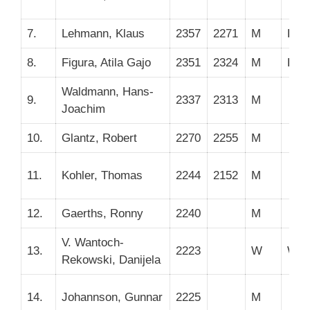
7.
Lehmann, Klaus
2357
2271
M
FM
8.
Figura, Atila Gajo
2351
2324
M
FM
Waldmann, Hans-
9.
2337
2313
M
Joachim
10.
Glantz, Robert
2270
2255
M
11.
Kohler, Thomas
2244
2152
M
12.
Gaerths, Ronny
2240
M
V. Wantoch-
13.
2223
W
WF
Rekowski, Danijela
14.
Johannson, Gunnar
2225
M