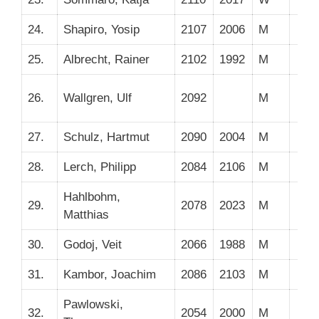
24.
Shapiro, Yosip
2107
2006
M
25.
Albrecht, Rainer
2102
1992
M
26.
Wallgren, Ulf
2092
M
27.
Schulz, Hartmut
2090
2004
M
28.
Lerch, Philipp
2084
2106
M
Hahlbohm,
29.
2078
2023
M
Matthias
30.
Godoj, Veit
2066
1988
M
31.
Kambor, Joachim
2086
2103
M
Pawlowski,
32.
2054
2000
M