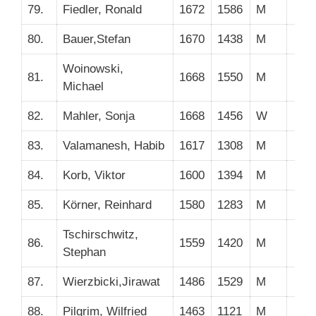
79.
Fiedler, Ronald
1672
1586
M
80.
Bauer,Stefan
1670
1438
M
Woinowski,
81.
1668
1550
M
Michael
82.
Mahler, Sonja
1668
1456
W
83.
Valamanesh, Habib
1617
1308
M
84.
Korb, Viktor
1600
1394
M
85.
Körner, Reinhard
1580
1283
M
Tschirschwitz,
86.
1559
1420
M
Stephan
87.
Wierzbicki,Jirawat
1486
1529
M
88.
Pilgrim, Wilfried
1463
1121
M