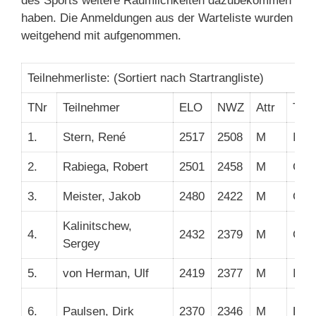
des Sports weitere Räumlichkeiten dazubekommen
haben. Die Anmeldungen aus der Warteliste wurden
weitgehend mit aufgenommen.
Teilnehmerliste: (Sortiert nach Startrangliste)
TNr
Teilnehmer
ELO
NWZ
Attr
Titel
1.
Stern, René
2517
2508
M
IM
2.
Rabiega, Robert
2501
2458
M
GM
3.
Meister, Jakob
2480
2422
M
GM
Kalinitschew,
4.
2432
2379
M
GM
Sergey
5.
von Herman, Ulf
2419
2377
M
IM
6.
Paulsen, Dirk
2370
2346
M
FM