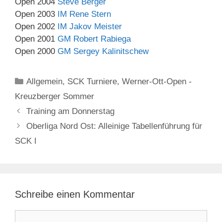
Open 2004
Steve Berger
Open 2003
IM Rene Stern
Open 2002
IM Jakov Meister
Open 2001
GM Robert Rabiega
Open 2000
GM Sergey Kalinitschew
Kategorien
Allgemein
,
SCK Turniere
,
Werner-Ott-Open -
Kreuzberger Sommer
Training am Donnerstag
Oberliga Nord Ost: Alleinige Tabellenführung für
SCK I
Schreibe einen Kommentar
Kommentar