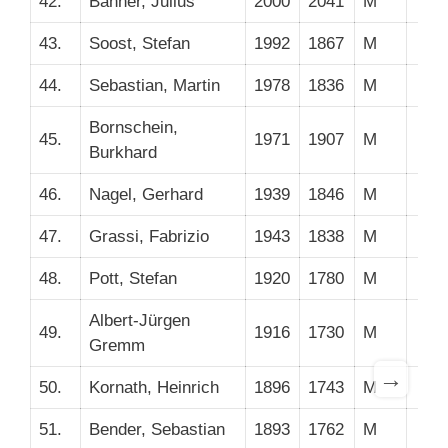
42.
Bahner, Julius
2000
2041
M
43.
Soost, Stefan
1992
1867
M
44.
Sebastian, Martin
1978
1836
M
Bornschein,
45.
1971
1907
M
Burkhard
46.
Nagel, Gerhard
1939
1846
M
47.
Grassi, Fabrizio
1943
1838
M
48.
Pott, Stefan
1920
1780
M
Albert-Jürgen
49.
1916
1730
M
Gremm
→
50.
Kornath, Heinrich
1896
1743
M
51.
Bender, Sebastian
1893
1762
M