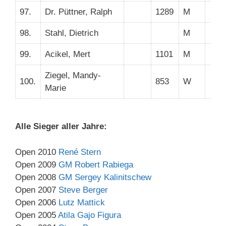
97.
Dr. Püttner, Ralph
1289
M
98.
Stahl, Dietrich
M
99.
Acikel, Mert
1101
M
Ziegel, Mandy-
100.
853
W
Marie
Alle Sieger aller Jahre:
Open 2010
René Stern
Open 2009
GM Robert Rabiega
Open 2008
GM Sergey Kalinitschew
Open 2007
Steve Berger
Open 2006
Lutz Mattick
Open 2005
Atila Gajo Figura