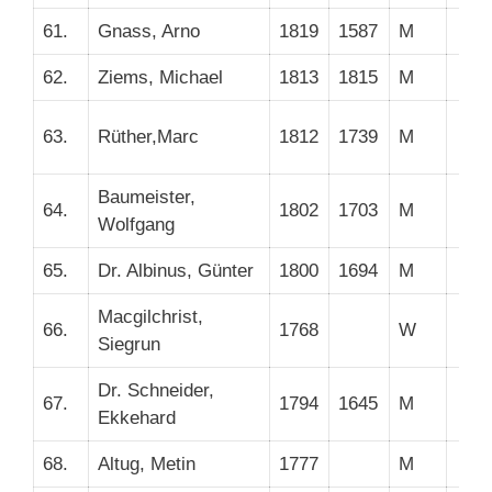
61.
Gnass, Arno
1819
1587
M
62.
Ziems, Michael
1813
1815
M
63.
Rüther,Marc
1812
1739
M
Baumeister,
64.
1802
1703
M
Wolfgang
65.
Dr. Albinus, Günter
1800
1694
M
Macgilchrist,
66.
1768
W
Siegrun
Dr. Schneider,
67.
1794
1645
M
Ekkehard
68.
Altug, Metin
1777
M