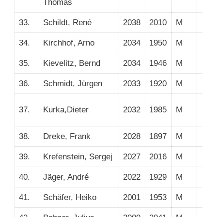
Thomas
33.
Schildt, René
2038
2010
M
34.
Kirchhof, Arno
2034
1950
M
35.
Kievelitz, Bernd
2034
1946
M
36.
Schmidt, Jürgen
2033
1920
M
37.
Kurka,Dieter
2032
1985
M
38.
Dreke, Frank
2028
1897
M
39.
Krefenstein, Sergej
2027
2016
M
40.
Jäger, André
2022
1929
M
41.
Schäfer, Heiko
2001
1953
M