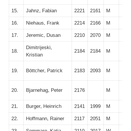
15.
Jahnz, Fabian
2221
2161
M
16.
Niehaus, Frank
2214
2166
M
17.
Jeremic, Dusan
2210
2070
M
Dimitrijeski,
18.
2184
2184
M
Kristian
19.
Böttcher, Patrick
2183
2093
M
20.
Bjarnehag, Peter
2176
M
21.
Burger, Heinrich
2141
1999
M
22.
Hoffmann, Rainer
2117
2051
M
23.
Sommaro, Katja
2110
2017
W