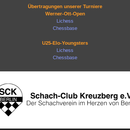
Übertragungen unserer Turniere
Werner-Ott-Open
Lichess
Chessbase
U25-Elo-Youngsters
Lichess
Chessbase