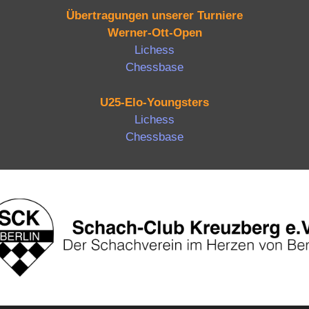
Übertragungen unserer Turniere
Werner-Ott-Open
Lichess
Chessbase
U25-Elo-Youngsters
Lichess
Chessbase