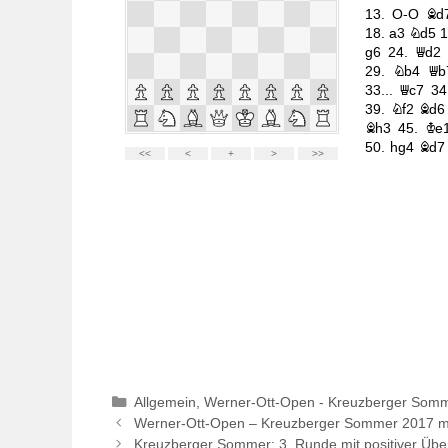
Kategorien
Allgemein
,
Werner-Ott-Open - Kreuzberger Som
Werner-Ott-Open – Kreuzberger Sommer 2017 mit
Kreuzberger Sommer: 3. Runde mit positiver Übe