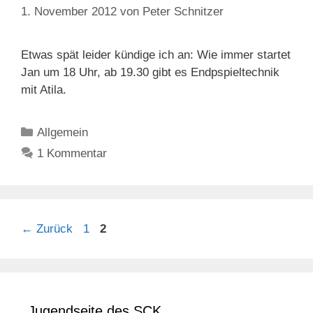
1. November 2012
von
Peter Schnitzer
Etwas spät leider kündige ich an: Wie immer startet
Jan um 18 Uhr, ab 19.30 gibt es Endpspieltechnik
mit Atila.
Kategorien
Allgemein
1 Kommentar
Seite
Seite
←
Zurück
1
2
Jugendseite des SCK