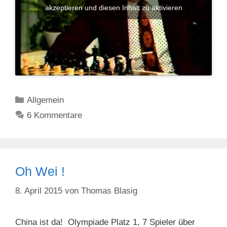
akzeptieren und diesen Inhalt zu aktivieren
Kategorien
Allgemein
6 Kommentare
Oh Wei !
8. April 2015
von
Thomas Blasig
China ist da! Olympiade Platz 1, 7 Spieler über