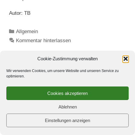
Autor: TB
Kategorien
Allgemein
Kommentar hinterlassen
Cookie-Zustimmung verwalten
Wir verwenden Cookies, um unsere Website und unseren Service zu
100. Jubiläum – British Chess
optimieren.
Championship
Cookies akzeptieren
12. August 2013
von
Thomas Blasig
Ablehnen
Am Samstag gingen die 100. britischen
Einstellungen anzeigen
Meisterschaften in Torquay zu Ende. Wie erwartet
mit sehr starken Spielern und Leistungen. Der