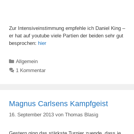
Zur Intensiveinstimmung empfehle ich Daniel King –
er hat auf youtube viele Partien der beiden sehr gut
besprochen:
hier
Kategorien
Allgemein
1 Kommentar
Magnus Carlsens Kampfgeist
16. September 2013
von
Thomas Blasig
Gestern ging das stärkste Turnier zuende, dass je