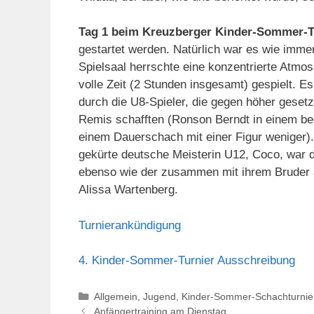
Tag 1 beim Kreuzberger Kinder-Sommer-T
gestartet werden. Natürlich war es wie immer
Spielsaal herrschte eine konzentrierte Atmo
volle Zeit (2 Stunden insgesamt) gespielt. 
durch die U8-Spieler, die gegen höher geset
Remis schafften (Ronson Berndt in einem be
einem Dauerschach mit einer Figur weniger).
gekürte deutsche Meisterin U12, Coco, war da
ebenso wie der zusammen mit ihrem Bruder 
Alissa Wartenberg.
Turnierankündigung
4. Kinder-Sommer-Turnier Ausschreibung
Kategorien
Allgemein
,
Jugend
,
Kinder-Sommer-Schachturnie
Anfängertraining am Dienstag