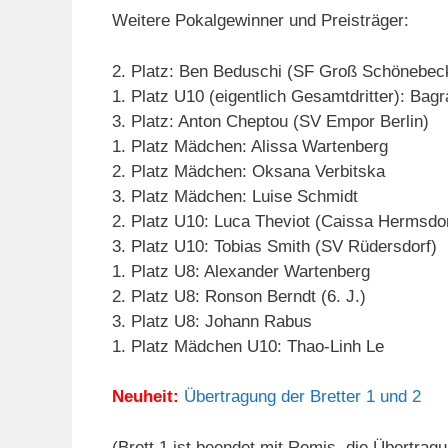
Weitere Pokalgewinner und Preisträger:
2. Platz: Ben Beduschi (SF Groß Schönebec
1. Platz U10 (eigentlich Gesamtdritter): Bag
3. Platz: Anton Cheptou (SV Empor Berlin)
1. Platz Mädchen: Alissa Wartenberg
2. Platz Mädchen: Oksana Verbitska
3. Platz Mädchen: Luise Schmidt
2. Platz U10: Luca Theviot (Caissa Hermsdo
3. Platz U10: Tobias Smith (SV Rüdersdorf)
1. Platz U8: Alexander Wartenberg
2. Platz U8: Ronson Berndt (6. J.)
3. Platz U8: Johann Rabus
1. Platz Mädchen U10: Thao-Linh Le
Neuheit:
Übertragung der Bretter 1 und 2
(Brett 1 ist beendet mit Remis, die Übertra