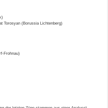
k)
rat Torosyan (Borussia Lichtenberg)
rf-Frohnau)
gung der letzten Züge stammen aus einer Analyse)