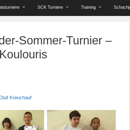
tsturniere
SCK Turniere
Training
Schachj
nder-Sommer-Turnier –
 Koulouris
Olaf Kreuchauf