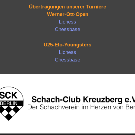
Übertragungen unserer Turniere
Werner-Ott-Open
Lichess
Chessbase
U25-Elo-Youngsters
Lichess
Chessbase