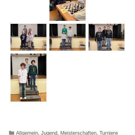
Kategorien
Allgemein
,
Jugend
,
Meisterschaften
,
Turniere