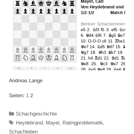
Andreas Lange
Seiten:
1
2
Kategorien
Schachgeschichte
Schlagwörter
Heydebrand
,
Mayet
,
Ratingproblematik
,
Schachleben