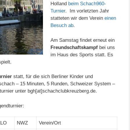
Holland
beim Schach960-
Turnier
. Im vorletzten Jahr
statteten wir dem Verein
einen
Besuch ab
.
Am Samstag findet erneut ein
Freundschaftskampf
bei uns
im Haus des Sports statt. Es
pielt.
rnier
statt, für die sich Berliner Kinder und
schach – 15 Minuten, 5 Runden, Schweizer System –
turnier unter bgh[at]schachclubkreuzberg.de.
endturnier:
ELO
NWZ
Verein/Ort