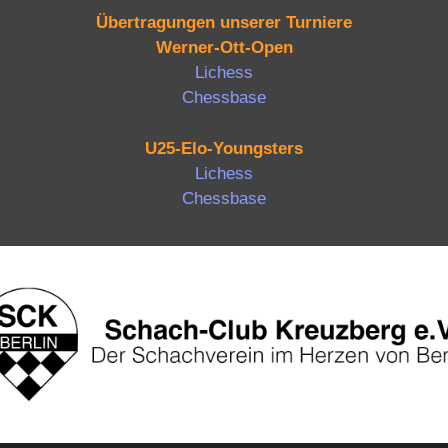
Übertragungen unserer Turniere
Werner-Ott-Open
Lichess
Chessbase
U25-Elo-Youngsters
Lichess
Chessbase