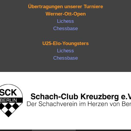
Übertragungen unserer Turniere
Werner-Ott-Open
Lichess
Chessbase
U25-Elo-Youngsters
Lichess
Chessbase