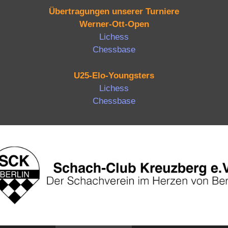
Übertragungen unserer Turniere
Werner-Ott-Open
Lichess
Chessbase
U25-Elo-Youngsters
Lichess
Chessbase