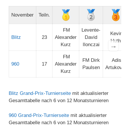
November
Teiln.
FM
Levente-
Kevin
Blitz
23
Alexander
David
Huth
→
Kurz
Ilonczai
FM
FM Dirk
Adis
960
17
Alexander
Paulsen
Artukovic
Kurz
Blitz Grand-Prix-Turnierseite
mit aktualisierter
Gesamttabelle nach 6 von 12 Monatsturnieren
960 Grand-Prix-Turnierseite
mit aktualisierter
Gesamttabelle nach 6 von 12 Monatsturnieren