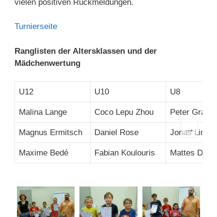
vielen positiven Rückmeldungen.
Turnierseite
Ranglisten der Altersklassen und der
Mädchenwertung
U12
U10
U8
Malina Lange
Coco Lepu Zhou
Peter Grabs
→
Magnus Ermitsch
Daniel Rose
Jonas Lindo
Maxime Bedé
Fabian Koulouris
Mattes Detje