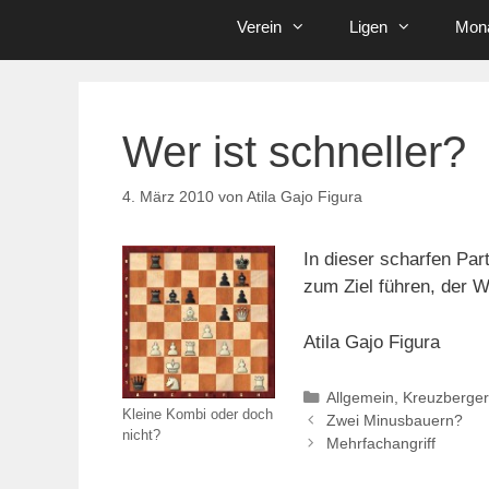
Verein
Ligen
Mona
Wer ist schneller?
4. März 2010
von
Atila Gajo Figura
In dieser scharfen Par
zum Ziel führen, der 
Atila Gajo Figura
Kategorien
Allgemein
,
Kreuzberger
Kleine Kombi oder doch
Zwei Minusbauern?
nicht?
Mehrfachangriff