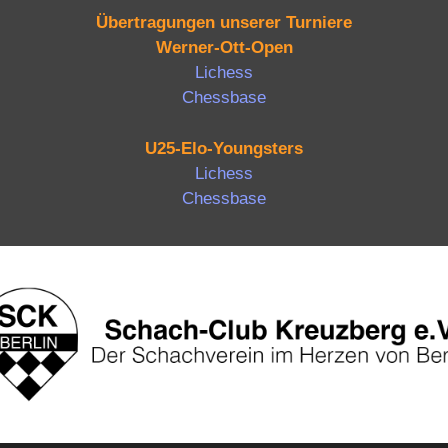
Übertragungen unserer Turniere
Werner-Ott-Open
Lichess
Chessbase
U25-Elo-Youngsters
Lichess
Chessbase