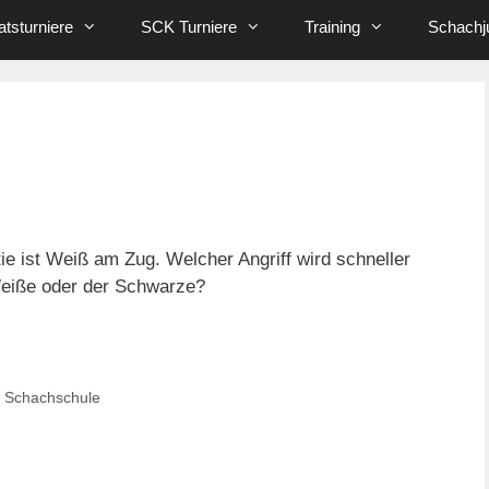
tsturniere
SCK Turniere
Training
Schachj
tie ist Weiß am Zug. Welcher Angriff wird schneller
Weiße oder der Schwarze?
 Schachschule