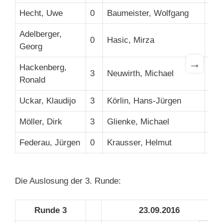
Hecht, Uwe
0
Baumeister, Wolfgang
2
Adelberger,
0
Hasic, Mirza
0
Georg
→
Hackenberg,
3
Neuwirth, Michael
3
Ronald
Uckar, Klaudijo
3
Körlin, Hans-Jürgen
2
Möller, Dirk
3
Glienke, Michael
3
Federau, Jürgen
0
Krausser, Helmut
0
Die Auslosung der 3. Runde:
Runde 3
23.09.2016