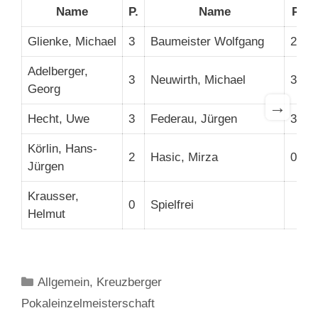
Name
P.
Name
P.
Glienke, Michael
3
Baumeister Wolfgang
2
Adelberger,
3
Neuwirth, Michael
3
Georg
→
Hecht, Uwe
3
Federau, Jürgen
3
Körlin, Hans-
2
Hasic, Mirza
0
Jürgen
Krausser,
0
Spielfrei
Helmut
Kategorien
Allgemein
,
Kreuzberger
Pokaleinzelmeisterschaft