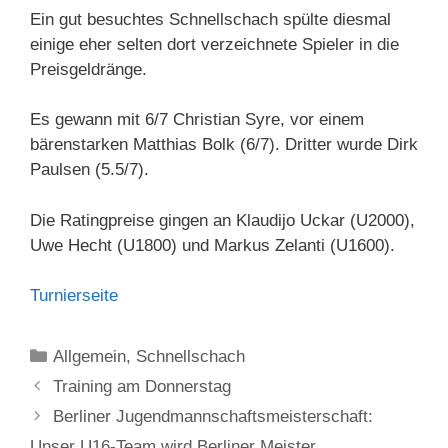
Ein gut besuchtes Schnellschach spülte diesmal
einige eher selten dort verzeichnete Spieler in die
Preisgeldränge.
Es gewann mit 6/7 Christian Syre, vor einem
bärenstarken Matthias Bolk (6/7). Dritter wurde Dirk
Paulsen (5.5/7).
Die Ratingpreise gingen an Klaudijo Uckar (U2000),
Uwe Hecht (U1800) und Markus Zelanti (U1600).
Turnierseite
Kategorien
Allgemein
,
Schnellschach
Training am Donnerstag
Berliner Jugendmannschaftsmeisterschaft:
Unser U16-Team wird Berliner Meister