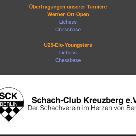
Übertragungen unserer Turniere
Werner-Ott-Open
Lichess
Chessbase
U25-Elo-Youngsters
Lichess
Chessbase