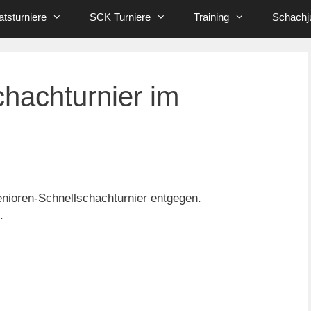
tsturniere
SCK Turniere
Training
Schachj
hachturnier im
nioren-Schnellschachturnier entgegen.
.