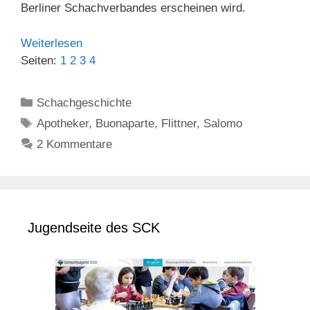
Berliner Schachverbandes erscheinen wird.
Weiterlesen
Seiten:
1
2
3
4
Kategorien
Schachgeschichte
Schlagwörter
Apotheker
,
Buonaparte
,
Flittner
,
Salomo
2 Kommentare
Jugendseite des SCK