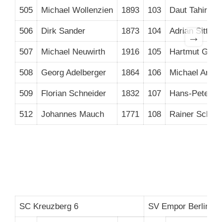
505
Michael Wollenzien
1893
103
Daut Tahiri
506
Dirk Sander
1873
104
Adrian Sitte
→
507
Michael Neuwirth
1916
105
Hartmut Grab
508
Georg Adelberger
1864
106
Michael Archu
509
Florian Schneider
1832
107
Hans-Peter Ke
512
Johannes Mauch
1771
108
Rainer Schmi
SC Kreuzberg 6
SV Empor Berlin 2