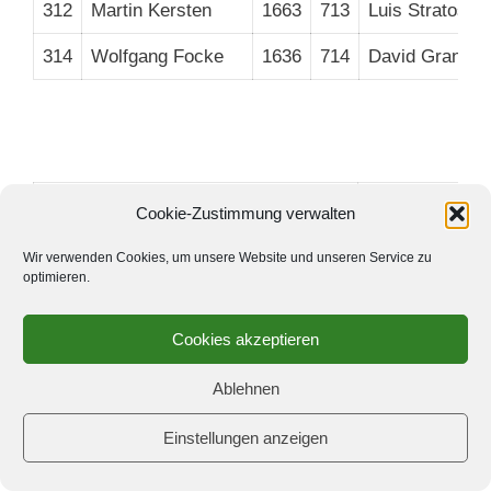
312
Martin Kersten
1663
713
Luis Stratos R
314
Wolfgang Focke
1636
714
David Granzin
SC Kreuzberg 8
SC Freibauer 
Cookie-Zustimmung verwalten
802
Kava Spartak
1484
101
Frithjof 
Wir verwenden Cookies, um unsere Website und unseren Service zu
optimieren.
803
Marcel Schwietzer
1452
102
Felix Pfa
Cookies akzeptieren
804
Afridun Amu
1412
103
Thomas 
Ablehnen
805
Jeremy Bernstein
1475
105
Norbert W
→
808
Helmut Bernhofen
1332
106
Jan Ober
Einstellungen anzeigen
809
Benno Jiranek
1297
107
Moussa 