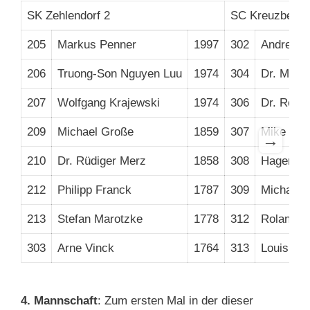
SK Zehlendorf 2
SC Kreuzberg 
205
Markus Penner
1997
302
Andreas 
206
Truong-Son Nguyen Luu
1974
304
Dr. Mark
207
Wolfgang Krajewski
1974
306
Dr. Rober
209
Michael Große
1859
307
Mike Pfla
→
210
Dr. Rüdiger Merz
1858
308
Hagen Ju
212
Philipp Franck
1787
309
Michael S
213
Stefan Marotzke
1778
312
Roland K
303
Arne Vinck
1764
313
Louis Va
4. Mannschaft
: Zum ersten Mal in der dieser