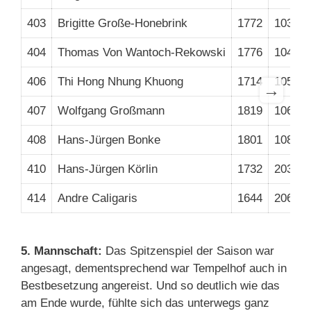
403
Brigitte Große-Honebrink
1772
103
M
404
Thomas Von Wantoch-Rekowski
1776
104
H
406
Thi Hong Nhung Khuong
1714
105
D
→
407
Wolfgang Großmann
1819
106
H
408
Hans-Jürgen Bonke
1801
108
J
410
Hans-Jürgen Körlin
1732
203
H
414
Andre Caligaris
1644
206
M
5. Mannschaft:
Das Spitzenspiel der Saison war
angesagt, dementsprechend war Tempelhof auch in
Bestbesetzung angereist. Und so deutlich wie das
am Ende wurde, fühlte sich das unterwegs ganz