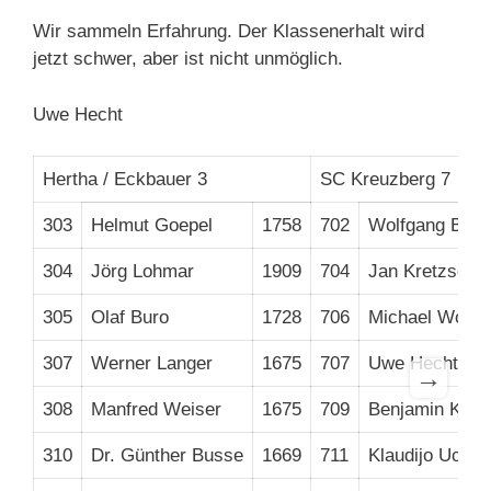
Wir sammeln Erfahrung. Der Klassenerhalt wird
jetzt schwer, aber ist nicht unmöglich.
Uwe Hecht
Hertha / Eckbauer 3
SC Kreuzberg 7
303
Helmut Goepel
1758
702
Wolfgang Baum
304
Jörg Lohmar
1909
704
Jan Kretzschm
305
Olaf Buro
1728
706
Michael Woino
307
Werner Langer
1675
707
Uwe Hecht
→
308
Manfred Weiser
1675
709
Benjamin Krau
310
Dr. Günther Busse
1669
711
Klaudijo Uckar