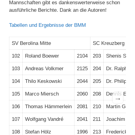
Mannschaften gibt es dankenswerterweise schon
ausführliche Berichte. Dank an die Autoren!
Tabellen und Ergebnisse der BMM
SV Berolina Mitte
SC Kreuzberg 2
102
Roland Boewer
2104
203
Shenis Slep
103
Andreas Volkmer
2125
204
Dr. Ralph Ha
104
Thilo Keskowski
2044
205
Dr. Philip Ze
105
Marco Miersch
2060
208
Dennis Eppl
→
106
Thomas Hämmerlein
2081
210
Martin Gebi
107
Wolfgang Vandré
2041
211
Joachim Kai
108
Stefan Hölz
1996
213
Frederick Da