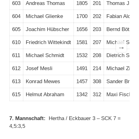
603
Andreas Thomas
1805
201
Thomas Jahn
604
Michael Glienke
1700
202
Fabian Alcer
605
Joachim Hübscher
1656
203
Bernd Bötzel
610
Friedrich Wittekindt
1581
207
Michael Scha
→
611
Michael Schmidt
1532
208
Dietrich Schm
612
Josef Mesli
1491
214
Michael Ziem
613
Konrad Mewes
1457
308
Sander Breit
615
Helmut Abraham
1342
312
Maxi Fischer
7. Mannschaft:
Hertha / Eckbauer 3 – SCK 7 =
4,5:3,5