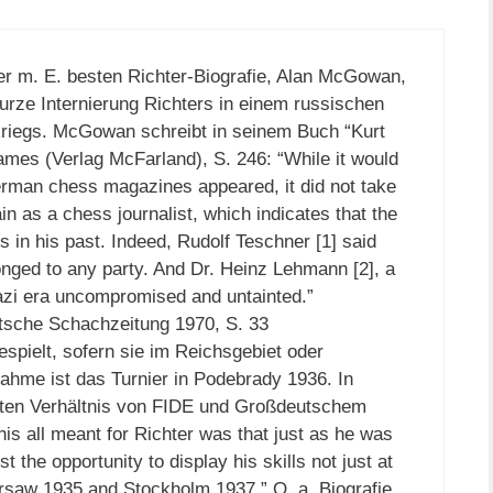
er m. E. besten Richter-Biografie, Alan McGowan,
kurze Internierung Richters in einem russischen
riegs. McGowan schreibt in seinem Buch “Kurt
mes (Verlag McFarland), S. 246: “While it would
erman chess magazines appeared, it did not take
n as a chess journalist, which indicates that the
s in his past. Indeed, Rudolf Teschner [1] said
longed to any party. And Dr. Heinz Lehmann [2], a
 Nazi era uncompromised and untainted.”
utsche Schachzeitung 1970, S. 33
gespielt, sofern sie im Reichsgebiet oder
ahme ist das Turnier in Podebrady 1936. In
en Verhältnis von FIDE und Großdeutschem
 all meant for Richter was that just as he was
 the opportunity to display his skills not just at
rsaw 1935 and Stockholm 1937.” O. a. Biografie,