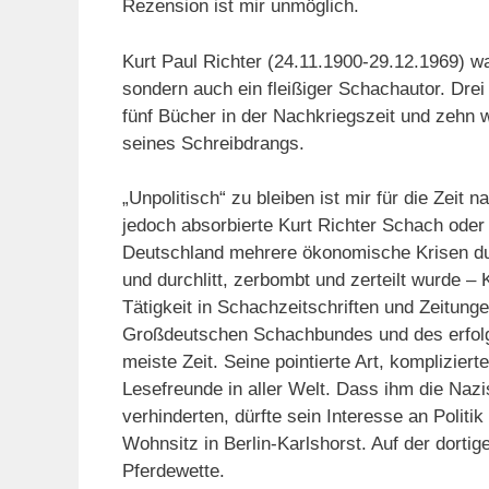
Rezension ist mir unmöglich.
Kurt Paul Richter (24.11.1900-29.12.1969) wa
sondern auch ein fleißiger Schachautor. Dre
fünf Bücher in der Nachkriegszeit und zehn 
seines Schreibdrangs.
„Unpolitisch“ zu bleiben ist mir für die Zeit 
jedoch absorbierte Kurt Richter Schach ode
Deutschland mehrere ökonomische Krisen dur
und durchlitt, zerbombt und zerteilt wurde – 
Tätigkeit in Schachzeitschriften und Zeitun
Großdeutschen Schachbundes und des erfo
meiste Zeit. Seine pointierte Art, komplizier
Lesefreunde in aller Welt. Dass ihm die Naz
verhinderten, dürfte sein Interesse an Poli
Wohnsitz in Berlin-Karlshorst. Auf der dortig
Pferdewette.