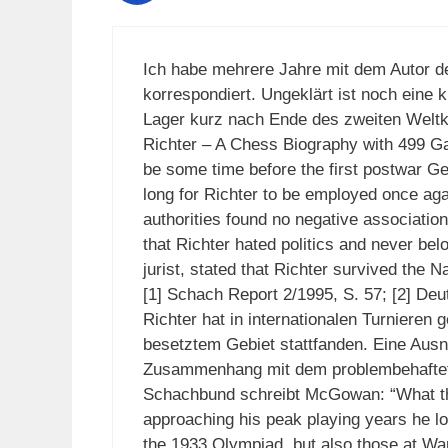
Ich habe mehrere Jahre mit dem Autor d
korrespondiert. Ungeklärt ist noch eine 
Lager kurz nach Ende des zweiten Weltk
Richter – A Chess Biography with 499 Ga
be some time before the first postwar G
long for Richter to be employed once agai
authorities found no negative association
that Richter hated politics and never be
jurist, stated that Richter survived the
[1] Schach Report 2/1995, S. 57; [2] De
Richter hat in internationalen Turnieren 
besetztem Gebiet stattfanden. Eine Ausn
Zusammenhang mit dem problembehaftet
Schachbund schreibt McGowan: “What this
approaching his peak playing years he lost
the 1933 Olympiad, but also those at Wa