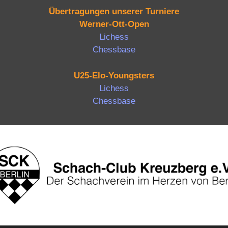
Übertragungen unserer Turniere
Werner-Ott-Open
Lichess
Chessbase
U25-Elo-Youngsters
Lichess
Chessbase