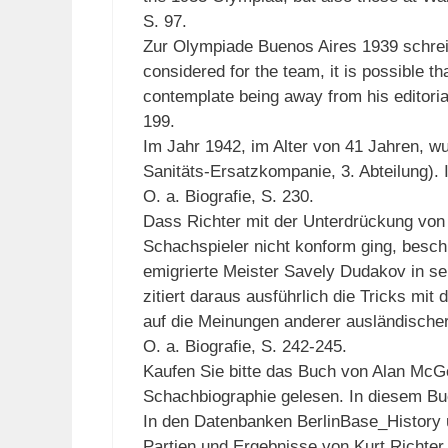
S. 97.
Zur Olympiade Buenos Aires 1939 schrei
considered for the team, it is possible th
contemplate being away from his editorial 
199.
Im Jahr 1942, im Alter von 41 Jahren, w
Sanitäts-Ersatzkompanie, 3. Abteilung). I
O. a. Biografie, S. 230.
Dass Richter mit der Unterdrückung von
Schachspieler nicht konform ging, besch
emigrierte Meister Savely Dudakov in 
zitiert daraus ausführlich die Tricks mi
auf die Meinungen anderer ausländische
O. a. Biografie, S. 242-245.
Kaufen Sie bitte das Buch von Alan McG
Schachbiographie gelesen. In diesem Bu
In den Datenbanken BerlinBase_History u
Partien und Ergebnisse von Kurt Richte