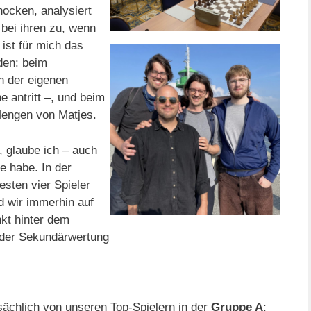
ocken, analysiert
 bei ihren zu, wenn
 ist für mich das
den: beim
n der eigenen
e antritt –, und beim
engen von Matjes.
 glaube ich – auch
e habe. In der
esten vier Spieler
 wir immerhin auf
nkt hinter dem
in der Sekundärwertung
ächlich von unseren Top-Spielern in der
Gruppe A
: