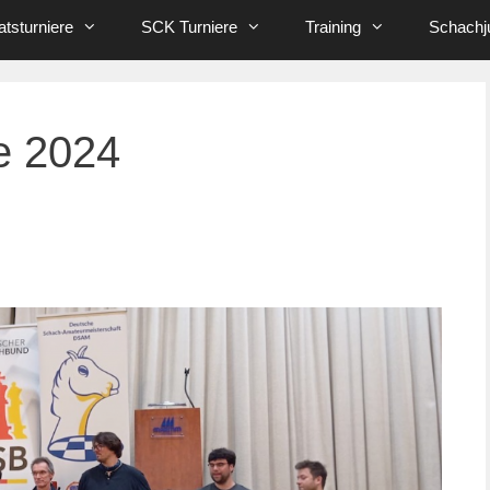
tsturniere
SCK Turniere
Training
Schachj
 2024