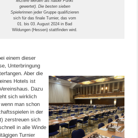
letztere werden als halber Punkt
gewertet). Die besten sieben
Spieler
innen jeder Gruppe qualifizieren
sich für das finale Turnier, das vom
01. bis 03. August 2024 in Bad
Wildungen (Hessen) stattfinden wird.
bei einem dieser
se, Unterbringung
terfangen. Aber die
eines Hotels ist
 Vereinshaus. Dazu
eht sich wirklich
, wenn man schon
haftsspielen in der
) zerstreuen sich
schnell in alle Winde
itägigen Turnier