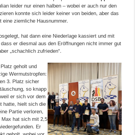
lian leider nur einen halben – wobei er auch nur den
izieren konnte sich leider keiner von beiden, aber das
ht eine ziemliche Hausnummer.
osgelegt, hat dann eine Niederlage kassiert und mit
dass er diesmal aus den Eröffnungen nicht immer gut
ber „schachlich zufrieden“.
Platz geholt und
inzige Wermutstropfen:
en 3. Platz sicher
ttäuschung, so knapp
eil er sich vor dem
hatte, hielt sich die
ne Partie verloren,
. Max hat sich mit 2,5
wiedergefunden. Er
nkt geholt, wobei vor