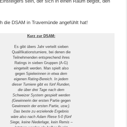
nsteigers sein, der sich in einen Raum begibt, den
ch die DSAM in Travemünde angefühlt hat!
Kurz zur DSAM:
Es gibt übers Jahr verteilt sieben
Qualifikationsturniere, bei denen die
Teilnehmenden entsprechend ihres
Ratings in sieben Gruppen (A-G)
eingeteilt werden. Man spielt also
gegen Spieler
innen in etwa dem
eigenen Rating-Bereich. In jedem
dieser Turniere gibt es fünf Runden,
die über drei Tage nach dem
Schweizer System gespielt werden
(Gewinner
in der ersten Partie gegen
Gewinner
in der ersten Partie, usw.).
Das beste zu erzielende Ergebnis
wäre also nach Adam Riese 5-0 (fünf
Siege, keine Niederlage, kein Remis –