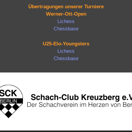
Übertragungen unserer Turniere
Werner-Ott-Open
Lichess
Chessbase
U25-Elo-Youngsters
Lichess
Chessbase