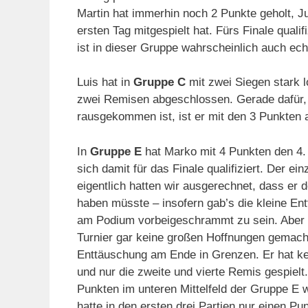
Martin hat immerhin noch 2 Punkte geholt, Ju
ersten Tag mitgespielt hat. Fürs Finale qualif
ist in dieser Gruppe wahrscheinlich auch ec
Luis hat in
Gruppe C
mit zwei Siegen stark l
zwei Remisen abgeschlossen. Gerade dafür, 
rausgekommen ist, ist er mit den 3 Punkten a
In
Gruppe E
hat Marko mit 4 Punkten den 4. 
sich damit für das Finale qualifiziert. Der e
eigentlich hatten wir ausgerechnet, dass er d
haben müsste – insofern gab’s die kleine En
am Podium vorbeigeschrammt zu sein. Aber w
Turnier gar keine großen Hoffnungen gemacht 
Enttäuschung am Ende in Grenzen. Er hat kei
und nur die zweite und vierte Remis gespielt
Punkten im unteren Mittelfeld der Gruppe E 
hatte in den ersten drei Partien nur einen Pu