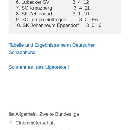
 6. Lübecker SV                3  4  12 

 7. SC Kreuzberg               3  4  11 

 8. SK Zehlendorf              3  1  10 

 9. SC Tempo Göttingen         3  0   8½ 

10. SK Johanneum Eppendorf     3  0   6
Tabelle und Ergebnisse beim Deutschen
Schachbund
So sieht es das Ligaorakel!
Kategorien
Allgemein
,
Zweite Bundesliga
Clubmeisterschaft