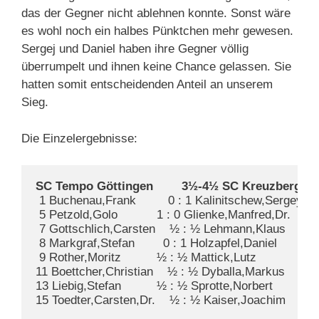
das der Gegner nicht ablehnen konnte. Sonst wäre
es wohl noch ein halbes Pünktchen mehr gewesen.
Sergej und Daniel haben ihre Gegner völlig
überrumpelt und ihnen keine Chance gelassen. Sie
hatten somit entscheidenden Anteil an unserem
Sieg.
Die Einzelergebnisse:
SC Tempo Göttingen        3½-4½ SC Kreuzberg       
 1 Buchenau,Frank         0 : 1 Kalinitschew,Sergey     
 5 Petzold,Golo           1 : 0 Glienke,Manfred,Dr.     4

 7 Gottschlich,Carsten    ½ : ½ Lehmann,Klaus          
 8 Markgraf,Stefan        0 : 1 Holzapfel,Daniel        6

 9 Rother,Moritz          ½ : ½ Mattick,Lutz            7

11 Boettcher,Christian    ½ : ½ Dyballa,Markus          
13 Liebig,Stefan          ½ : ½ Sprotte,Norbert        12

15 Toedter,Carsten,Dr.    ½ : ½ Kaiser,Joachim        