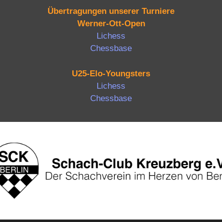
Übertragungen unserer Turniere
Werner-Ott-Open
Lichess
Chessbase
U25-Elo-Youngsters
Lichess
Chessbase