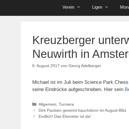
Verein
Ligen
Mona
Kreuzberger unter
Neuwirth in Amste
6. August 2017
von
Georg Adelberger
Michael ist im Juli beim Science Park Ches
seine Eindrücke aufgeschrieben. Hier sein
B
Kategorien
Allgemein
,
Turniere
Dirk Paulsen gewinnt hauchdünn im August-Blitz
Endlich! Das Elometer ist da!