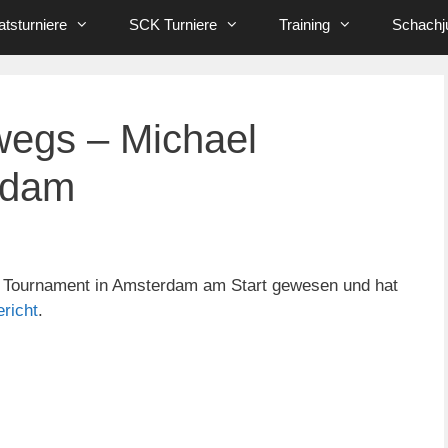
tsturniere
SCK Turniere
Training
Schachj
wegs – Michael
rdam
s Tournament in Amsterdam am Start gewesen und hat
ericht
.