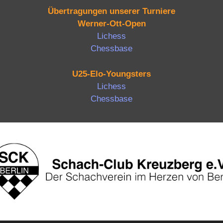
Übertragungen unserer Turniere
Werner-Ott-Open
Lichess
Chessbase
U25-Elo-Youngsters
Lichess
Chessbase