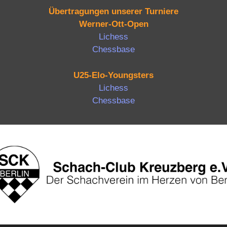
Übertragungen unserer Turniere
Werner-Ott-Open
Lichess
Chessbase
U25-Elo-Youngsters
Lichess
Chessbase