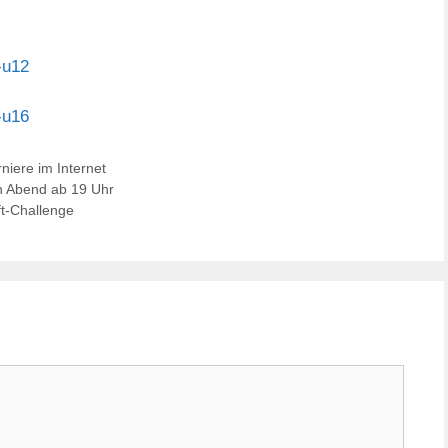
-u12
-u16
niere im Internet
n Abend ab 19 Uhr
t-Challenge