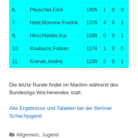
6.
Peuschel,Emil
1605
1
0
0
1.0
7.
Held,Momme Fredrik
1376
4
0
1
4.0
9.
Hirschfelder,Kai
1189
0
0
1
0.0
10.
Koulouris,Fabian
1174
1
0
0
1.0
11.
Krenek,Andrej
1100
2
0
1
2.0
Die letzte Runde findet im Maritim während des
Bundesliga-Wochenendes statt.
Alle Ergebnisse und Tabellen bei der Berliner
Schachjugend
Kategorien
Allgemein
,
Jugend