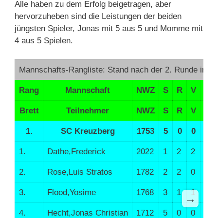
Alle haben zu dem Erfolg beigetragen, aber
hervorzuheben sind die Leistungen der beiden
jüngsten Spieler, Jonas mit 5 aus 5 und Momme mit
4 aus 5 Spielen.
Mannschafts-Rangliste: Stand nach der 2. Runde im 
Rang
Mannschaft
NWZ
S
R
V
Man
Brett
Teilnehmer
NWZ
S
R
V
Pu
1.
SC Kreuzberg
1753
5
0
0
10
1.
Dathe,Frederick
2022
1
2
2
2.0
2.
Rose,Luis Stratos
1782
2
2
0
3.0
3.
Flood,Yosime
1768
3
1
1
3.5
→
4.
Hecht,Jonas Christian
1712
5
0
0
5.0