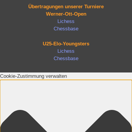
Übertragungen unserer Turniere
Werner-Ott-Open
Lichess
Chessbase
U25-Elo-Youngsters
Lichess
Chessbase
Cookie-Zustimmung verwalten