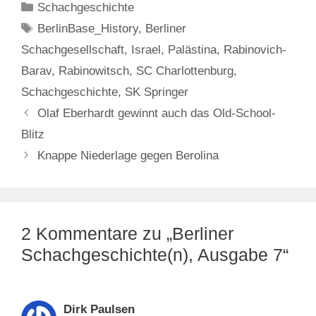
Kategorien
Schachgeschichte
Schlagwörter
BerlinBase_History
,
Berliner
Schachgesellschaft
,
Israel
,
Palästina
,
Rabinovich-
Barav
,
Rabinowitsch
,
SC Charlottenburg
,
Schachgeschichte
,
SK Springer
Olaf Eberhardt gewinnt auch das Old-School-
Blitz
Knappe Niederlage gegen Berolina
2 Kommentare zu „Berliner
Schachgeschichte(n), Ausgabe 7“
Dirk Paulsen