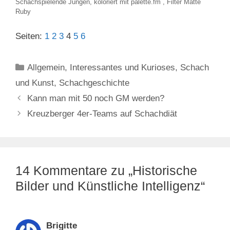
Schachspielende Jungen, koloriert mit palette.fm , Filter Matte
Ruby
Seiten:
1
2
3
4
5
6
Kategorien
Allgemein
,
Interessantes und Kurioses
,
Schach
und Kunst
,
Schachgeschichte
Kann man mit 50 noch GM werden?
Kreuzberger 4er-Teams auf Schachdiät
14 Kommentare zu „Historische
Bilder und Künstliche Intelligenz“
Brigitte