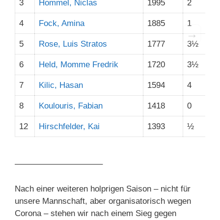
3
Hommel, Niclas
1995
2
3
4
Fock, Amina
1885
1
3
→
5
Rose, Luis Stratos
1777
3½
5
6
Held, Momme Fredrik
1720
3½
5
7
Kilic, Hasan
1594
4
4
8
Koulouris, Fabian
1418
0
0
12
Hirschfelder, Kai
1393
½
1
——————————–
Nach einer weiteren holprigen Saison – nicht für
unsere Mannschaft, aber organisatorisch wegen
Corona – stehen wir nach einem Sieg gegen