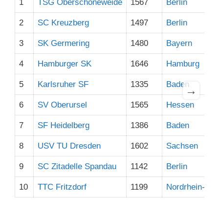
1
TSG Oberschöneweide
1567
Berlin
2
SC Kreuzberg
1497
Berlin
3
SK Germering
1480
Bayern
4
Hamburger SK
1646
Hamburg
5
Karlsruher SF
1335
Baden
→
6
SV Oberursel
1565
Hessen
7
SF Heidelberg
1386
Baden
8
USV TU Dresden
1602
Sachsen
9
SC Zitadelle Spandau
1142
Berlin
10
TTC Fritzdorf
1199
Nordrhein-Wes