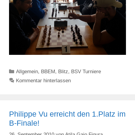
Kategorien
Allgemein
,
BBEM
,
Blitz
,
BSV Turniere
Kommentar hinterlassen
Philippe Vu erreicht den 1.Platz im
B-Finale!
26. September 2010
von
Atila Gajo Figura