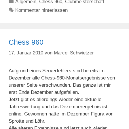
Kategorien
Allgemein
,
Chess 960
,
Clubmeisterschaft
Kommentar hinterlassen
Chess 960
17. Januar 2010
von
Marcel Schwietzer
Aufgrund eines Serverfehlers sind bereits im
Dezember alle Chess-960-Monatsergebnisse von
unserer Seite verschwunden. Das ganze ist mir
erst Ende Dezember aufgefallen.
Jetzt gibt es allerdings wieder eine aktuelle
Jahreswertung und das Dezemberergebnis ist
online. Gewonnen hatte im Dezember Figura vor
Sprotte und Löhr.
Alle älteren Ergebnisse sind jetzt auch wieder