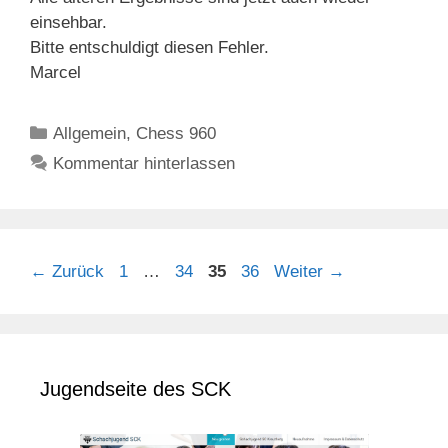
einsehbar.
Bitte entschuldigt diesen Fehler.
Marcel
Kategorien
Allgemein
,
Chess 960
Kommentar hinterlassen
Seite
Seite
Seite
Seite
←
Zurück
1
…
34
35
36
Weiter
→
Jugendseite des SCK