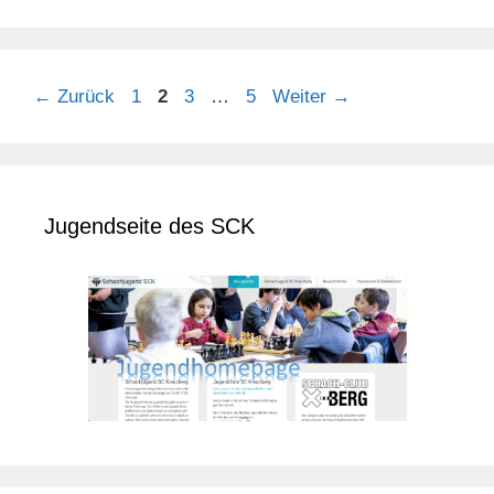
Seite
Seite
Seite
Seite
←
Zurück
1
2
3
…
5
Weiter
→
Jugendseite des SCK