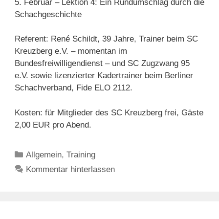
5. Februar – Lektion 4: Ein Rundumschlag durch die
Schachgeschichte
Referent: René Schildt, 39 Jahre, Trainer beim SC
Kreuzberg e.V. – momentan im
Bundesfreiwilligendienst – und SC Zugzwang 95
e.V. sowie lizenzierter Kadertrainer beim Berliner
Schachverband, Fide ELO 2112.
Kosten: für Mitglieder des SC Kreuzberg frei, Gäste
2,00 EUR pro Abend.
Kategorien
Allgemein
,
Training
Kommentar hinterlassen