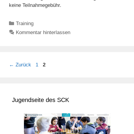
keine Teilnahmegebühr.
Kategorien
Training
Kommentar hinterlassen
Seite
Seite
←
Zurück
1
2
Jugendseite des SCK