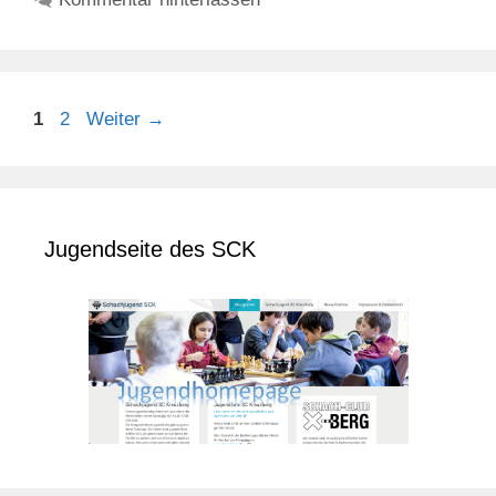
Seite
Seite
1
2
Weiter
→
Jugendseite des SCK