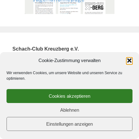
Schach-Club Kreuzberg e.V.
Haus des Sports
Cookie-Zustimmung verwalten
Böcklerstr. 1
10969 Berlin
Wir verwenden Cookies, um unsere Website und unseren Service zu
optimieren.
Tel.: 030 6159191
Spielabend Dienstags ab 19:30 Uhr und
Cookies akzeptieren
Freitags ab 19:00 Uhr
Ablehnen
Anfragen per Mail an
Jugendabteilung
Einstellungen anzeigen
Anfahrt mit öffentlichen Verkehrsmitteln: