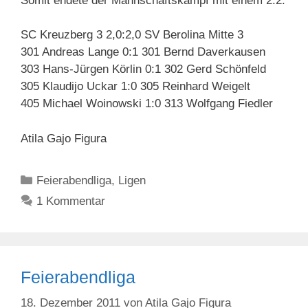
Somit endete der Mannschaftskampf mit einem 2:2.
SC Kreuzberg 3 2,0:2,0 SV Berolina Mitte 3
301 Andreas Lange 0:1 301 Bernd Daverkausen
303 Hans-Jürgen Körlin 0:1 302 Gerd Schönfeld
305 Klaudijo Uckar 1:0 305 Reinhard Weigelt
405 Michael Woinowski 1:0 313 Wolfgang Fiedler
Atila Gajo Figura
Kategorien
Feierabendliga
,
Ligen
1 Kommentar
Feierabendliga
18. Dezember 2011
von
Atila Gajo Figura