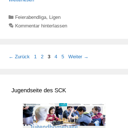
Kategorien
Feierabendliga
,
Ligen
Kommentar hinterlassen
Seite
Seite
Seite
Seite
Seite
←
Zurück
1
2
3
4
5
Weiter
→
Jugendseite des SCK