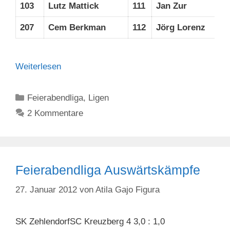
103
Lutz Mattick
111
Jan Zur
207
Cem Berkman
112
Jörg Lorenz
Weiterlesen
Kategorien
Feierabendliga
,
Ligen
2 Kommentare
Feierabendliga Auswärtskämpfe
27. Januar 2012
von
Atila Gajo Figura
SK ZehlendorfSC Kreuzberg 4 3,0 : 1,0