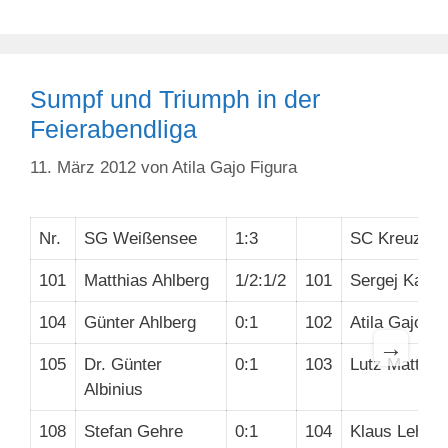
Sumpf und Triumph in der
Feierabendliga
11. März 2012
von
Atila Gajo Figura
Nr.
SG Weißensee
1:3
SC Kreuzber
101
Matthias Ahlberg
1/2:1/2
101
Sergej Kalin
104
Günter Ahlberg
0:1
102
Atila Gajo Fi
→
105
Dr. Günter
0:1
103
Lutz Mattick
Albinius
108
Stefan Gehre
0:1
104
Klaus Lehma