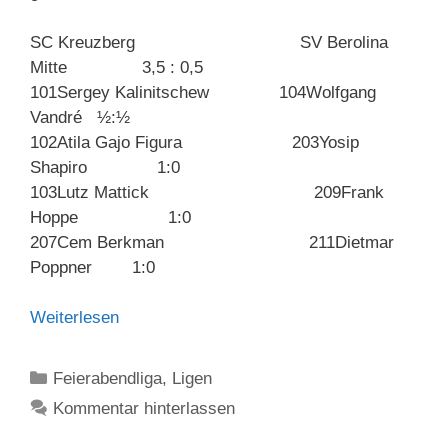
SC Kreuzberg SV Berolina
Mitte 3,5 : 0,5
101Sergey Kalinitschew 104Wolfgang
Vandré ½:½
102Atila Gajo Figura 203Yosip
Shapiro 1:0
103Lutz Mattick 209Frank
Hoppe 1:0
207Cem Berkman 211Dietmar
Poppner 1:0
Weiterlesen
Kategorien
Feierabendliga
,
Ligen
Kommentar hinterlassen