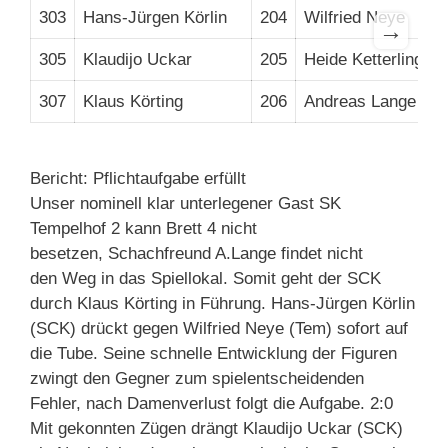
303
Hans-Jürgen Körlin
204
Wilfried Neye
1
→
305
Klaudijo Uckar
205
Heide Ketterling
1
307
Klaus Körting
206
Andreas Lange
+
Bericht: Pflichtaufgabe erfüllt
Unser nominell klar unterlegener Gast SK
Tempelhof 2 kann Brett 4 nicht
besetzen, Schachfreund A.Lange findet nicht
den Weg in das Spiellokal. Somit geht der SCK
durch Klaus Körting in Führung. Hans-Jürgen Körlin
(SCK) drückt gegen Wilfried Neye (Tem) sofort auf
die Tube. Seine schnelle Entwicklung der Figuren
zwingt den Gegner zum spielentscheidenden
Fehler, nach Damenverlust folgt die Aufgabe. 2:0
Mit gekonnten Zügen drängt Klaudijo Uckar (SCK)