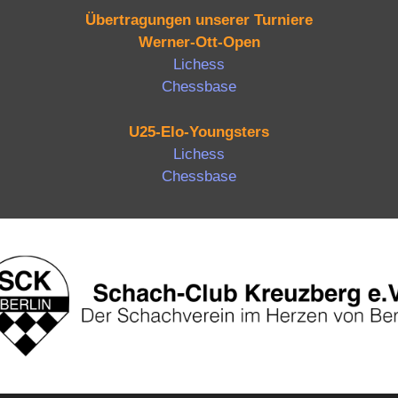
Übertragungen unserer Turniere
Werner-Ott-Open
Lichess
Chessbase
U25-Elo-Youngsters
Lichess
Chessbase