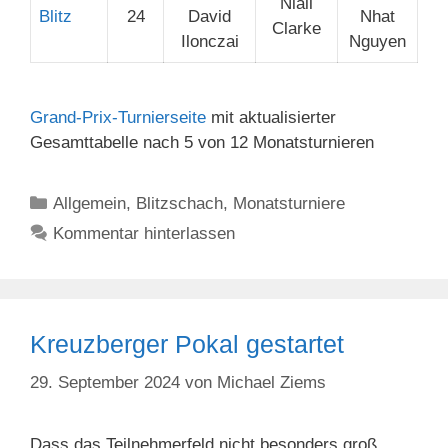
Niall
Blitz
24
David
Nhat
Clarke
Ilonczai
Nguyen
Grand-Prix-Turnierseite
mit aktualisierter
Gesamttabelle nach 5 von 12 Monatsturnieren
Kategorien
Allgemein
,
Blitzschach
,
Monatsturniere
Kommentar hinterlassen
Kreuzberger Pokal gestartet
29. September 2024
von
Michael Ziems
Dass das Teilnehmerfeld nicht besonders groß