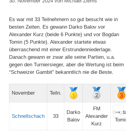
30. November 2024
von
Michael Ziems
Es war mit 33 Teilnehmern so gut besucht wie in
besten Zeiten. Es gewann Darko Balov vor
Alexander Kurz (beide 6 Punkte) und vor Bogdan
Tomin (5 Punkte). Alexander startete etwas
überraschend mit einer Erstrundenniederlage.
Danach gewann er zwar alle seine Partien, u.a.
gegen den Turniersieger, aber die Wertung ist beim
“Schweizer Gambit” bekanntlich nie die Beste.
November
Teiln.
FM
→
Darko
Bogdan
Schnellschach
33
Alexander
Balov
Tomin
Kurz