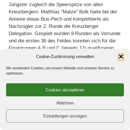
Jüngster zugleich die Speerspitze von allen
Kreuzbergern. Matthias “Matze” Bolk hatte bei der
Anreise etwas Bus-Pech und komplettierte als
Nachzügler zur 2. Runde die Kreuzberger
Delegation. Gespielt wurden 9 Runden als Vorrunde
und die ersten 36 des Feldes konnten sich für die
Finalgruppen A,B und C (jeweils 12) qualifizieren.
Cookie-Zustimmung verwalten
Erfreulicherweise und etwas überraschend kamen
Wir verwenden Cookies, um unsere Website und unseren Service zu
gleich 2 Kreuzberger ins A-Finale. Arthur war immer
optimieren.
an den vorderen Brettern zu finden und hat en
passant 2 Titelträger aufgemischt. Und Matze, vom
Cookies akzeptieren
Bus-Pech völlig unbeeindruckt, pflügte sich nach
der kampflosen Null ab Runde 2 durchs Feld. Arthur
Ablehnen
beendete die Vorrunde auf dem 9. Platz (als
Ranglistennr. 24) und spielte eine Elo-Performance
Einstellungen anzeigen
von 2295!! Die noch größere Überraschung war
jedoch Matze, denn er beendete die Vorrunde auf