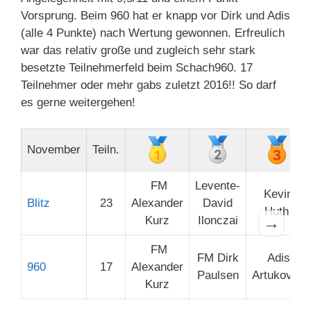
Vorsprung. Beim 960 hat er knapp vor Dirk und Adis
(alle 4 Punkte) nach Wertung gewonnen. Erfreulich
war das relativ große und zugleich sehr stark
besetzte Teilnehmerfeld beim Schach960. 17
Teilnehmer oder mehr gabs zuletzt 2016!! So darf
es gerne weitergehen!
November
Teiln.
FM
Levente-
Kevin
Blitz
23
Alexander
David
Huth
→
Kurz
Ilonczai
FM
FM Dirk
Adis
960
17
Alexander
Paulsen
Artukovic
Kurz