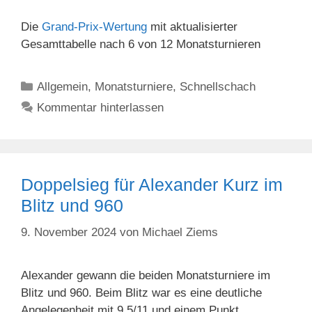
Die
Grand-Prix-Wertung
mit aktualisierter
Gesamttabelle nach 6 von 12 Monatsturnieren
Kategorien
Allgemein
,
Monatsturniere
,
Schnellschach
Kommentar hinterlassen
Doppelsieg für Alexander Kurz im
Blitz und 960
9. November 2024
von
Michael Ziems
Alexander gewann die beiden Monatsturniere im
Blitz und 960. Beim Blitz war es eine deutliche
Angelegenheit mit 9,5/11 und einem Punkt