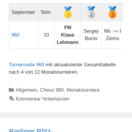
September
Teiln.
FM
→
Sergey
Michael
960
10
Klaus
Burov
Ziems
Lehmann
Turnierseite 960
mit aktualisierter Gesamttabelle
nach 4 von 12 Monatsturnieren.
Kategorien
Allgemein
,
Chess 960
,
Monatsturniere
Kommentar hinterlassen
Berliner Blitz-