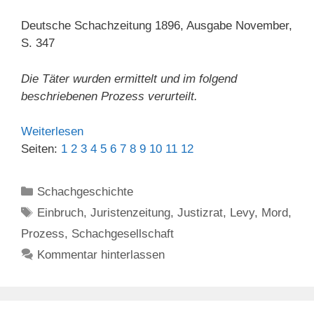
Deutsche Schachzeitung 1896, Ausgabe November,
S. 347
Die Täter wurden ermittelt und im folgend
beschriebenen Prozess verurteilt.
Weiterlesen
Seiten:
1
2
3
4
5
6
7
8
9
10
11
12
Kategorien
Schachgeschichte
Schlagwörter
Einbruch
,
Juristenzeitung
,
Justizrat
,
Levy
,
Mord
,
Prozess
,
Schachgesellschaft
Kommentar hinterlassen