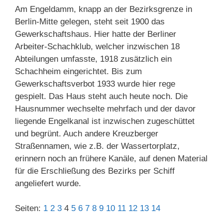
Am Engeldamm, knapp an der Bezirksgrenze in
Berlin-Mitte gelegen, steht seit 1900 das
Gewerkschaftshaus. Hier hatte der Berliner
Arbeiter-Schachklub, welcher inzwischen 18
Abteilungen umfasste, 1918 zusätzlich ein
Schachheim eingerichtet. Bis zum
Gewerkschaftsverbot 1933 wurde hier rege
gespielt. Das Haus steht auch heute noch. Die
Hausnummer wechselte mehrfach und der davor
liegende Engelkanal ist inzwischen zugeschüttet
und begrünt. Auch andere Kreuzberger
Straßennamen, wie z.B. der Wassertorplatz,
erinnern noch an frühere Kanäle, auf denen Material
für die Erschließung des Bezirks per Schiff
angeliefert wurde.
Seiten:
1
2
3
4
5
6
7
8
9
10
11
12
13
14