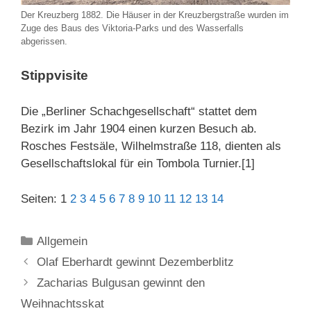
Der Kreuzberg 1882. Die Häuser in der Kreuzbergstraße wurden im
Zuge des Baus des Viktoria-Parks und des Wasserfalls
abgerissen.
Stippvisite
Die „Berliner Schachgesellschaft“ stattet dem
Bezirk im Jahr 1904 einen kurzen Besuch ab.
Rosches Festsäle, Wilhelmstraße 118, dienten als
Gesellschaftslokal für ein Tombola Turnier.[1]
Seiten:
1
2
3
4
5
6
7
8
9
10
11
12
13
14
Kategorien
Allgemein
Olaf Eberhardt gewinnt Dezemberblitz
Zacharias Bulgusan gewinnt den
Weihnachtsskat