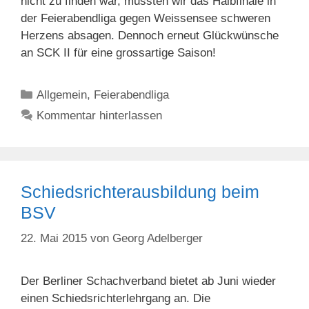
nicht zu finden war, mussten wir das Halbfinale in
der Feierabendliga gegen Weissensee schweren
Herzens absagen. Dennoch erneut Glückwünsche
an SCK II für eine grossartige Saison!
Kategorien
Allgemein
,
Feierabendliga
Kommentar hinterlassen
Schiedsrichterausbildung beim
BSV
22. Mai 2015
von
Georg Adelberger
Der Berliner Schachverband bietet ab Juni wieder
einen Schiedsrichterlehrgang an. Die