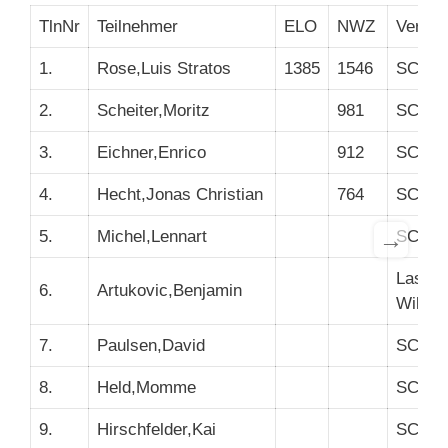
TlnNr
Teilnehmer
ELO
NWZ
Verein
1.
Rose,Luis Stratos
1385
1546
SC Kr
2.
Scheiter,Moritz
981
SC Kr
3.
Eichner,Enrico
912
SC Kr
4.
Hecht,Jonas Christian
764
SC Kr
→
5.
Michel,Lennart
SC Kr
Lasker 
6.
Artukovic,Benjamin
Wilmer
7.
Paulsen,David
SC Kr
8.
Held,Momme
SC Kr
9.
Hirschfelder,Kai
SC Kr