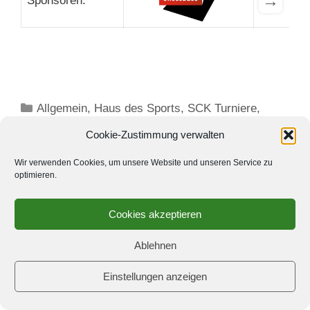
→
Sponsoren:
Kategorien
Allgemein
,
Haus des Sports
,
SCK Turniere
,
Werner-Ott-Open - Kreuzberger Sommer
Cookie-Zustimmung verwalten
Kommentar hinterlassen
Wir verwenden Cookies, um unsere Website und unseren Service zu
optimieren.
Cookies akzeptieren
Kreuzberger Eröffnung
Ablehnen
10. März 2018
von
Brigitte Große-Honebrink
Einstellungen anzeigen
So titelt heute
Spiegel Online in einem Artikel über