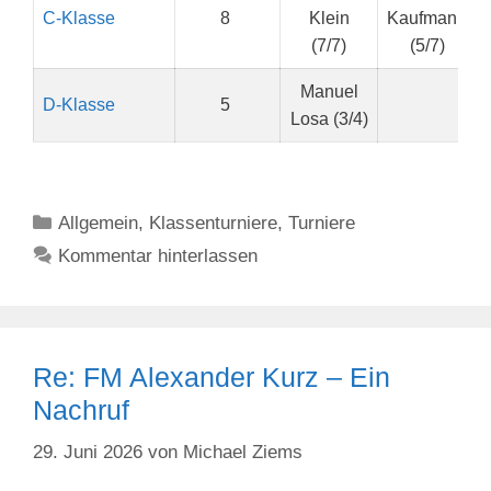
C-Klasse
8
Klein
Kaufmann
(7/7)
(5/7)
Manuel
D-Klasse
5
Losa (3/4)
Kategorien
Allgemein
,
Klassenturniere
,
Turniere
Kommentar hinterlassen
Re: FM Alexander Kurz – Ein
Nachruf
29. Juni 2026
von
Michael Ziems