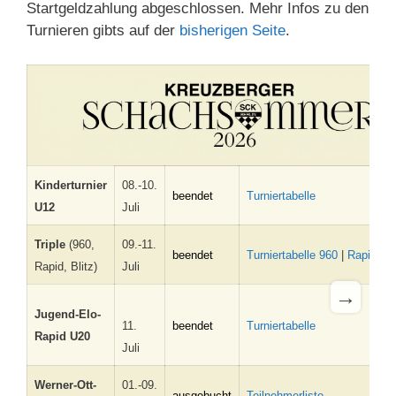
Startgeldzahlung abgeschlossen. Mehr Infos zu den
Turnieren gibts auf der
bisherigen Seite
.
Kinderturnier
08.-10.
beendet
Turniertabelle
U12
Juli
Triple
(960,
09.-11.
beendet
Turniertabelle
960
|
Rapid
|
Bl
Rapid, Blitz)
Juli
→
Jugend-Elo-
11.
beendet
Turniertabelle
Rapid U20
Juli
Werner-Ott-
01.-09.
ausgebucht
Teilnehmerliste