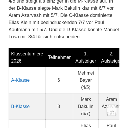
4/5 und steigt als einziger in die M-Klasse auf. In
der B-Klasse siegte Mark Bakulin klar mit 6/7 vor
Aram Azarvash mit 5/7. Die C-Klasse dominierte
Elias Klein mit beeindruckenden 7/7 vor Paul
Kaufmann mit 5/7. Und die D-Klasse konnte Manuel
Losa mit 3/4 für sich entscheiden.
Klassenturniere
1.
2.
Teilnehmer
2026
Aufsteiger
Aufsteiger
Mehmet
A-Klasse
6
Bayar
(4/5)
Mark
Aram
B-Klasse
8
Bakulin
Azarvash
→
(6/7)
(5/7)
Elias
Paul