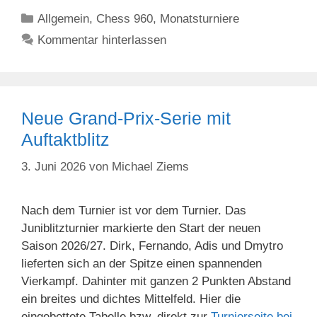
Kategorien
Allgemein
,
Chess 960
,
Monatsturniere
Kommentar hinterlassen
Neue Grand-Prix-Serie mit
Auftaktblitz
3. Juni 2026
von
Michael Ziems
Nach dem Turnier ist vor dem Turnier. Das
Juniblitzturnier markierte den Start der neuen
Saison 2026/27. Dirk, Fernando, Adis und Dmytro
lieferten sich an der Spitze einen spannenden
Vierkampf. Dahinter mit ganzen 2 Punkten Abstand
ein breites und dichtes Mittelfeld. Hier die
eingebettete Tabelle bzw. direkt zur
Turnierseite bei