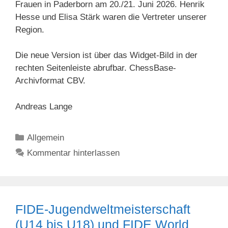
Frauen in Paderborn am 20./21. Juni 2026. Henrik
Hesse und Elisa Stärk waren die Vertreter unserer
Region.
Die neue Version ist über das Widget-Bild in der
rechten Seitenleiste abrufbar. ChessBase-
Archivformat CBV.
Andreas Lange
Kategorien
Allgemein
Kommentar hinterlassen
FIDE-Jugendweltmeisterschaft
(U14 bis U18) und FIDE World